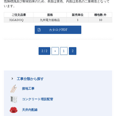
危険標識及び耐候効果のため、表面は黄色、内面は黒色の二重構造となって
います。
ご注文品番
規格
販売単位
梱包数 外
32GADOQ
九州電力規格品
1
10
カタログPDF
2 / 2
«
1
2
工事分類から探す
接地工事
コンクリート埋設配管
天井内配線