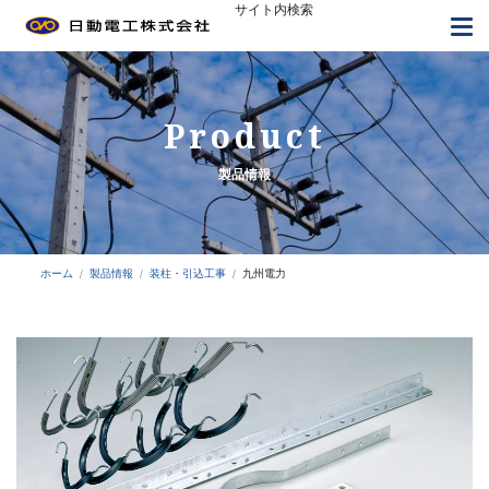
サイト内検索
トップページ
日動電工について
よくあるご質問
採用情報
お知らせ
お問い合わせ
Product
製品情報
接地工事
コンクリート埋設配管
ホーム
製品情報
装柱・引込工事
九州電力
天井内配線
間仕切内配線
設備工事
露出配管工事
標識類・その他工事
装柱・引込工事
鳥害対策