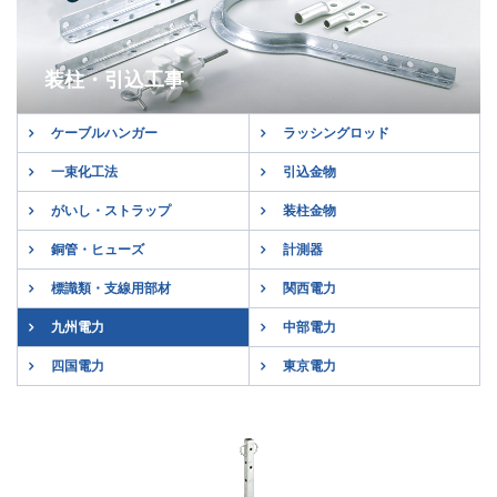
装柱・引込工事
ケーブルハンガー
ラッシングロッド
一束化工法
引込金物
がいし・ストラップ
装柱金物
銅管・ヒューズ
計測器
標識類・支線用部材
関西電力
新製品情報
廃番製品情報
九州電力
中部電力
図面／製品資料
デジタルカタログ
四国電力
東京電力
新製品パンフレット
トラスコ中山
モノタロウ