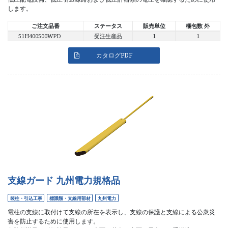
します。
ご注文品番
ステータス
販売単位
梱包数 外
51H400500WPD
受注生産品
1
1
カタログPDF
支線ガード 九州電力規格品
装柱・引込工事
標識類・支線用部材
九州電力
電柱の支線に取付けて支線の所在を表示し、支線の保護と支線による公衆災
害を防止するために使用します。