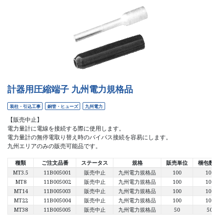
計器用圧縮端子 九州電力規格品
装柱・引込工事
銅管・ヒューズ
九州電力
【販売中止】
電力量計に電線を接続する際に使用します。
電力量計の無停電取り替え時のバイパス接続を容易にします。
九州エリアのみの販売可能品です。
種類
ご注文品番
ステータス
規格
販売単位
梱包数 
MT3.5
11B005001
販売中止
九州電力規格品
100
100
MT8
11B005002
販売中止
九州電力規格品
100
100
MT14
11B005003
販売中止
九州電力規格品
100
100
MT22
11B005004
販売中止
九州電力規格品
100
100
MT38
11B005005
販売中止
九州電力規格品
50
50