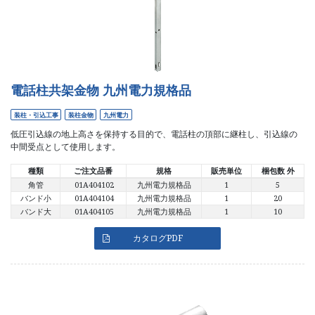
会社案内
ごあいさつ
経営方針
沿革
会社概要
電話柱共架金物 九州電力規格品
事業所・施設一覧
品質方針
装柱・引込工事
装柱金物
九州電力
環境方針
SDGsについて
低圧引込線の地上高さを保持する目的で、電話柱の頂部に継柱し、引込線の
中間受点として使用します。
種類
ご注文品番
規格
販売単位
梱包数 外
角管
01A404102
九州電力規格品
1
5
バンド小
01A404104
九州電力規格品
1
20
バンド大
01A404105
九州電力規格品
1
10
カタログPDF