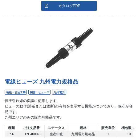
カタログPDF
電線ヒューズ 九州電力規格品
装柱・引込工事
銅管・ヒューズ
九州電力
低圧引込線の保護に使用します。
ヒューズ動作(溶断または遮断)の有無を表示する機能がついており、保守が容
易です。
九州エリアのみの販売可能品です。
種類
ご注文品番
ステータス
規格
販売単位
梱包数 内
2.6
12C400026
生産中止
九州電力規格品
1
10