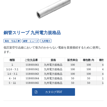
銅管スリーブ 九州電力規格品
装柱・引込工事
銅管・ヒューズ
九州電力
低圧架空引込線において張力のかからない電線を直接接続するために使用し
ます。
種類
ご注文品番
規格
販売単位
梱包数 内
梱包数
2
11B001061
九州電力規格品
100
100
400
2-2.6・3.2
11B001062
九州電力規格品
100
100
400
2.6・3.2
11B001063
九州電力規格品
100
100
400
4・14
11B001064
九州電力規格品
50
50
200
5・22
11B001065
九州電力規格品
50
50
200
カタログPDF