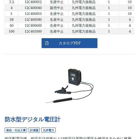
3.2
12C400032
生産中止
九州電力規格品
1
10
4
12C400040
販売中止
九州電力規格品
1
10
5
12C400050
生産中止
九州電力規格品
1
10
38
12C400380
生産中止
九州電力規格品
1
4
60
12C400600
生産中止
九州電力規格品
1
4
100
12C401000
生産中止
九州電力規格品
1
4
カタログPDF
防水型デジタル電圧計
装柱・引込工事
計測器
九州電力
低圧配電設備、低圧引込線路および低圧計器類の電圧を確認するために使用