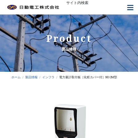
サイト内検索
トップページ
日動電工について
よくあるご質問
採用情報
お知らせ
お問い合わせ
Product
製品情報
接地工事
コンクリート埋設配管
ホーム
製品情報
インフラ
電力量計取付板［化粧カバー付］ND2M型
天井内配線
間仕切内配線
設備工事
露出配管工事
標識類・その他工事
装柱・引込工事
鳥害対策