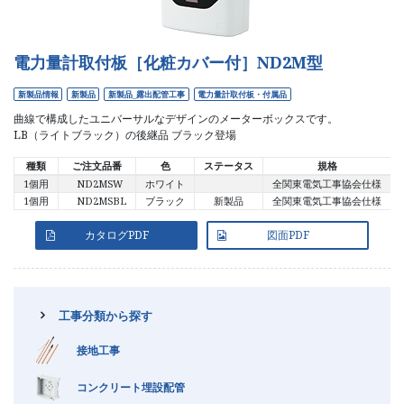
電力量計取付板［化粧カバー付］ND2M型
新製品情報
新製品
新製品_露出配管工事
電力量計取付板・付属品
曲線で構成したユニバーサルなデザインのメーターボックスです。
LB（ライトブラック）の後継品 ブラック登場
種類
ご注文品番
色
ステータス
規格
1個用
ND2MSW
ホワイト
全関東電気工事協会仕様
1個用
ND2MSBL
ブラック
新製品
全関東電気工事協会仕様
カタログPDF
図面PDF
新製品情報
廃番製品情報
図面／製品資料
デジタルカタログ
新製品パンフレット
工事分類から探す
接地工事
トラスコ中山
モノタロウ
コンクリート埋設配管