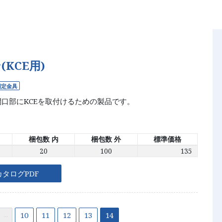
KCE用)
面／製品資料
デジタルカタログ
nloads
Digital Catalog
固定金具
開口部にKCEを取付けるための製品です。
梱包数 内
梱包数 外
標準価格
20
100
135
カタログPDF
10
11
12
13
14
...