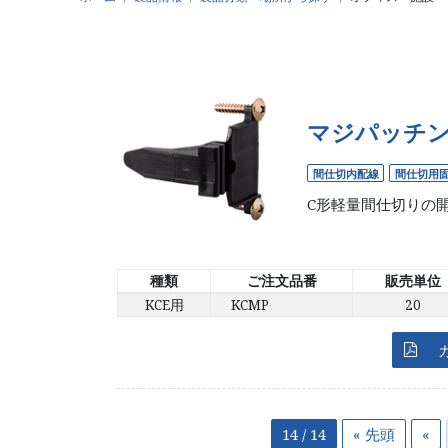
マジパッチン(
新製品情報
図
New product
Dow
間仕切内配線
間仕切用
C形軽量間仕切りの
新製品パンフレット
New product pamphlet
種類
ご注文品番
販売単位
KCE用
KCMP
20
14 / 14
« 先頭
«