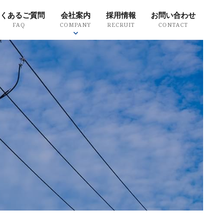
くあるご質問
会社案内
採用情報
お問い合わせ
FAQ
COMPANY
RECRUIT
CONTACT
質方針
環境方針
SDGsについて
ity policy
Environmental policy
SDGs
Search Product
製品を探す
ドから探す
探す
・場所から探す