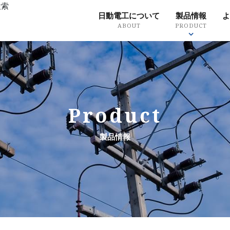
検索
日動電工について
製品情報
よ
ABOUT
PRODUCT
革
会社概要
事業所・施設一覧
品
ry
Outline
Office / facility list
Qual
クリート埋設配
天井内配線
Product
キーワー
工事
露出配管工事
製品情報
品番から
・引込工事
鳥害対策
製品分類