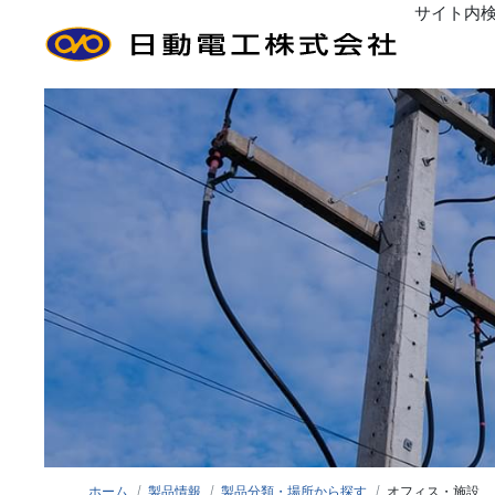
サイト内
ごあいさつ
経営方針
沿
工事分類から探す
Greeting
Management policy
Histo
コン
接地工事
管
間仕切内配線
設備
標識類・その他工事
装柱
ホーム
製品情報
製品分類・場所から探す
オフィス・施設