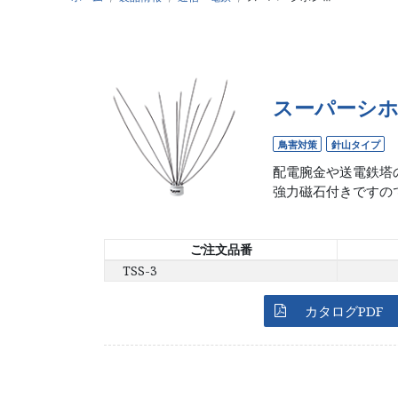
スーパーシ
新製品情報
図
New product
Dow
鳥害対策
針山タイプ
配電腕金や送電鉄塔
強力磁石付きですの
新製品パンフレット
New product pamphlet
ご注文品番
TSS-3
カタログPDF