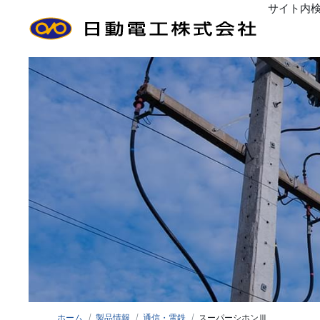
サイト内
ごあいさつ
経営方針
沿
工事分類から探す
Greeting
Management policy
Histo
コン
接地工事
管
間仕切内配線
設備
標識類・その他工事
装柱
ホーム
製品情報
通信・電鉄
スーパーシホンⅢ