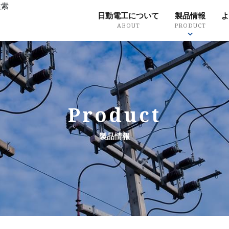
検索
日動電工について
製品情報
よ
ABOUT
PRODUCT
革
会社概要
事業所・施設一覧
品
ry
Outline
Office / facility list
Qual
クリート埋設配
天井内配線
Product
キーワー
工事
露出配管工事
製品情報
品番から
・引込工事
鳥害対策
製品分類