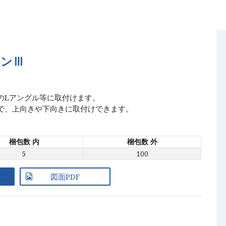
ホンⅢ
面／製品資料
デジタルカタログ
nloads
Digital Catalog
のLアングル等に取付けます。
で、上向きや下向きに取付けできます。
梱包数 内
梱包数 外
5
100
図面PDF