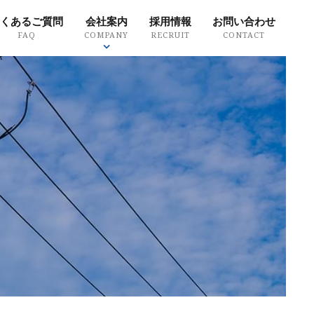
くあるご質問
会社案内
採用情報
お問い合わせ
FAQ
COMPANY
RECRUIT
CONTACT
質方針
環境方針
SDGsについて
ity policy
Environmental policy
SDGs
Search Product
製品を探す
ドから探す
探す
・場所から探す