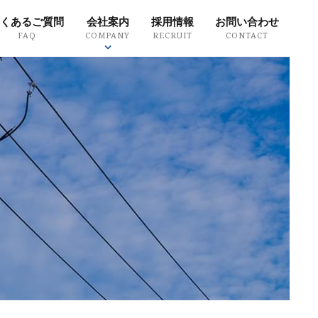
くあるご質問
会社案内
採用情報
お問い合わせ
FAQ
COMPANY
RECRUIT
CONTACT
質方針
環境方針
SDGsについて
ity policy
Environmental policy
SDGs
Search Product
製品を探す
ドから探す
探す
・場所から探す