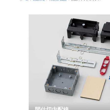
新製品情報
図
New product
Dow
新製品パンフレット
New product pamphlet
間仕切内配線