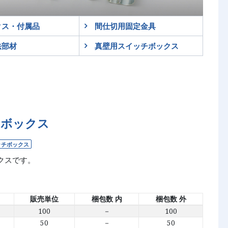
クス・付属品
間仕切用固定金具
法部材
真壁用スイッチボックス
チボックス
ッチボックス
クスです。
販売単位
梱包数 内
梱包数 外
100
－
100
50
－
50