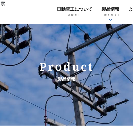
検索
日動電工について
製品情報
よ
ABOUT
PRODUCT
革
会社概要
事業所・施設一覧
品
ry
Outline
Office / facility list
Qual
クリート埋設配
天井内配線
Product
キーワー
工事
露出配管工事
製品情報
品番から
・引込工事
鳥害対策
製品分類