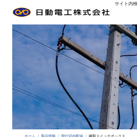
サイト内
ごあいさつ
経営方針
沿
工事分類から探す
Greeting
Management policy
Histo
コン
接地工事
管
間仕切内配線
設備
標識類・その他工事
装柱
ホーム
製品情報
間仕切内配線
鋼製スイッチボックス