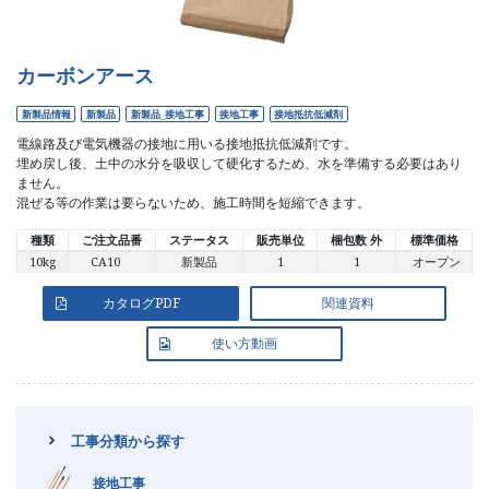
カーボンアース
新製品情報
新製品
新製品_接地工事
接地工事
接地抵抗低減剤
電線路及び電気機器の接地に用いる接地抵抗低減剤です。
埋め戻し後、土中の水分を吸収して硬化するため、水を準備する必要はあり
ません。
混ぜる等の作業は要らないため、施工時間を短縮できます。
種類
ご注文品番
ステータス
販売単位
梱包数 外
標準価格
10kg
CA10
新製品
1
1
オープン
新製品情報
廃番製品情報
カタログPDF
関連資料
図面／製品資料
デジタルカタログ
使い方動画
新製品パンフレット
工事分類から探す
トラスコ中山
モノタロウ
接地工事