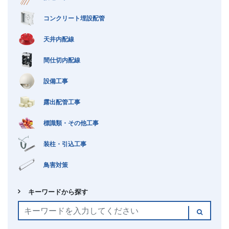
会社案内
コンクリート埋設配管
ごあいさつ
経営方針
天井内配線
沿革
会社概要
間仕切内配線
事業所・施設一覧
品質方針
設備工事
環境方針
SDGsについて
露出配管工事
標識類・その他工事
装柱・引込工事
鳥害対策
キーワードから探す