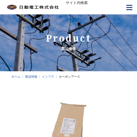
サイト内検索
トップページ
日動電工について
よくあるご質問
採用情報
お知らせ
お問い合わせ
Product
製品情報
接地工事
コンクリート埋設配管
ホーム
製品情報
インフラ
カーボンアース
天井内配線
間仕切内配線
設備工事
露出配管工事
標識類・その他工事
装柱・引込工事
鳥害対策